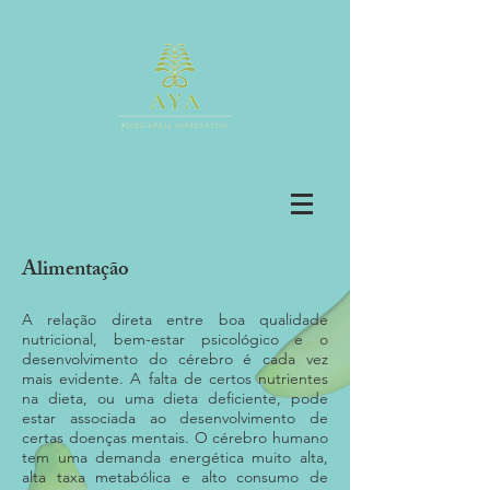
Alimentação
A relação direta entre boa qualidade
nutricional, bem-estar psicológico e o
desenvolvimento do cérebro é cada vez
mais evidente. A falta de certos nutrientes
na dieta, ou uma dieta deficiente, pode
estar associada ao desenvolvimento de
certas doenças mentais. O cérebro humano
tem uma demanda energética muito alta,
alta taxa metabólica e alto consumo de