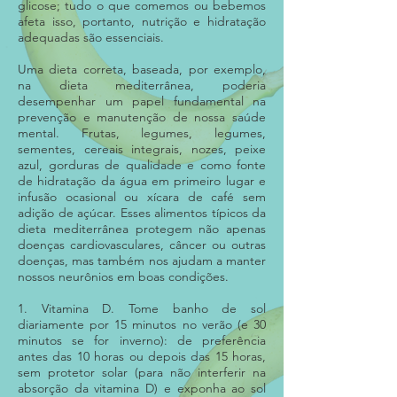
glicose; tudo o que comemos ou bebemos
afeta isso, portanto, nutrição e hidratação
adequadas são essenciais.
Uma dieta correta, baseada, por exemplo,
na dieta mediterrânea, poderia
desempenhar um papel fundamental na
prevenção e manutenção de nossa saúde
mental. Frutas, legumes, legumes,
sementes, cereais integrais, nozes, peixe
azul, gorduras de qualidade e como fonte
de hidratação da água em primeiro lugar e
infusão ocasional ou xícara de café sem
adição de açúcar. Esses alimentos típicos da
dieta mediterrânea protegem não apenas
doenças cardiovasculares, câncer ou outras
doenças, mas também nos ajudam a manter
nossos neurônios em boas condições.
1. Vitamina D. Tome banho de sol
diariamente por 15 minutos no verão (e 30
minutos se for inverno): de preferência
antes das 10 horas ou depois das 15 horas,
sem protetor solar (para não interferir na
absorção da vitamina D) e exponha ao sol