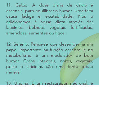
11. Cálcio. A dose diária de cálcio é
essencial para equilibrar o humor. Uma falta
causa fadiga e excitabilidade. Nós o
adicionamos à nossa dieta através de:
laticínios, bebidas vegetais fortificadas,
amêndoas, sementes ou figos.
12. Selênio. Pensa-se que desempenha um
papel importante na função cerebral e no
metabolismo, é um modulador de bom
humor. Grãos integrais, nozes, vegetais,
peixe e laticínios são uma fonte desse
mineral.
13. Uridina. É um restaurador neuronal, é
um nootrópico que aumenta a plasticidade
sináptica e facilita novas conexões entre os
neurônios. Tomates, beterrabas ou brócolis
contêm uridina.
EVITAR: Consumo excessivo de
conservantes, corantes e toxinas: alimentos
e adoçantes industrializados, refrigerantes,
doces, etc;