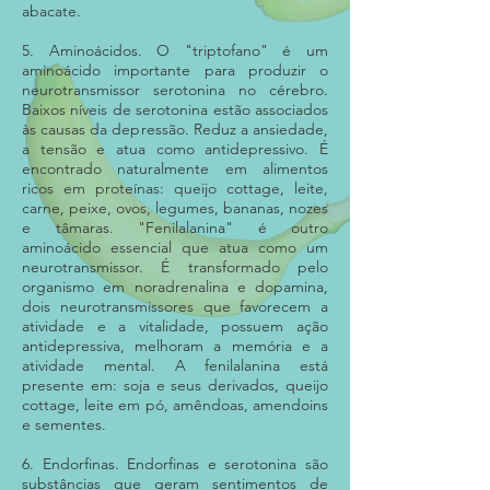
abacate.
5. Aminoácidos. O "triptofano" é um
aminoácido importante para produzir o
neurotransmissor serotonina no cérebro.
Baixos níveis de serotonina estão associados
às causas da depressão. Reduz a ansiedade,
a tensão e atua como antidepressivo. É
encontrado naturalmente em alimentos
ricos em proteínas: queijo cottage, leite,
carne, peixe, ovos, legumes, bananas, nozes
e tâmaras. "Fenilalanina" é outro
aminoácido essencial que atua como um
neurotransmissor. É transformado pelo
organismo em noradrenalina e dopamina,
dois neurotransmissores que favorecem a
atividade e a vitalidade, possuem ação
antidepressiva, melhoram a memória e a
atividade mental. A fenilalanina está
presente em: soja e seus derivados, queijo
cottage, leite em pó, amêndoas, amendoins
e sementes.
6. Endorfinas. Endorfinas e serotonina são
substâncias que geram sentimentos de