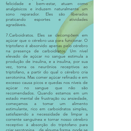
felicidade e bem-estar, atuam como
analgésicos e induzem naturalmente um
sono reparador. Eles são liberados
praticando esportes e atividades
agradáveis.
7.Carboidratos. Eles se decompõem em
açúcar que o cérebro usa para funcionar. O
triptofano é absorvido apenas pelo cérebro
na presença de carboidratos. Um nível
elevado de açúcar no sangue estimula a
produção de insulina, e a insulina, por sua
vez, torna os neurônios receptivos ao
triptofano, a partir do qual o cérebro cria
serotonina. Mas comer açúcar refinado e em
excesso causa picos e quedas nos níveis de
açúcar no sangue que não são
recomendados. Quando estamos em um
estado mental de frustração ou ansiedade,
começamos a tomar um alimento
estimulante, rico em carboidratos simples,
satisfazendo a necessidade de limpar a
corrente sanguínea e tornar nosso cérebro
receptivo à absorção do triptofano para
criar serotonina. , de alguma forma, pode se