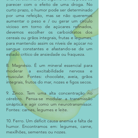
parecer com o efeito de uma droga. No
curto prazo, o humor pode ser determinado
por uma refeição, mas se não queremos
aumentar o peso e / ou gerar um círculo
vicioso em torno de açúcares refinados,
devemos escolher os carboidratos dos
cereais ou grãos integrais, frutas e legumes,
para mantendo assim os níveis de açúcar no
sangue constantes e afastando-se de um
estado crítico de ansiedade ou fraqueza.
8. Magnésio. É um mineral essencial para
moderar a excitabilidade nervosa e
muscular. Fontes: chocolate, aveia, grãos
integrais, frutos do mar, nozes e figos secos.
9. Zinco. Tem uma alta concentração no
cérebro. Pensa-se modular a transmissão
sináptica e agir como um neurotransmissor.
Fontes: carnes, legumes e leite.
10. Ferro. Um déficit causa anemia e falta de
humor. Encontramos em: legumes, carne,
mexilhões, sementes ou nozes.