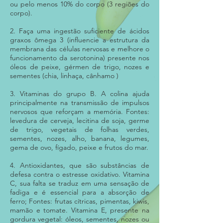
ou pelo menos 10% do corpo (3 regiões do
corpo).
2. Faça uma ingestão suficiente de ácidos
graxos ômega 3 (influencie a estrutura da
membrana das células nervosas e melhore o
funcionamento da serotonina) presente nos
óleos de peixe, gérmen de trigo, nozes e
sementes (chia, linhaça, cânhamo )
3. Vitaminas do grupo B. A colina ajuda
principalmente na transmissão de impulsos
nervosos que reforçam a memória. Fontes:
levedura de cerveja, lecitina de soja, germe
de trigo, vegetais de folhas verdes,
sementes, nozes, alho, banana, legumes,
gema de ovo, fígado, peixe e frutos do mar.
4. Antioxidantes, que são substâncias de
defesa contra o estresse oxidativo. Vitamina
C, sua falta se traduz em uma sensação de
fadiga e é essencial para a absorção de
ferro; Fontes: frutas cítricas, pimentas, kiwis,
mamão e tomate. Vitamina E, presente na
gordura vegetal: óleos, sementes, nozes ou