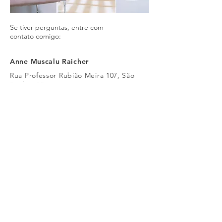
Se tiver perguntas, entre com
contato comigo:
Anne Muscalu Raicher
Rua Professor
Rubião
Meira 107,
São
Paulo - SP
Tel:
(11) 945111900
anneraicher@gmail.com
OPCIONAL ATENDIMENTO ONLINE
OU EM COTIA.